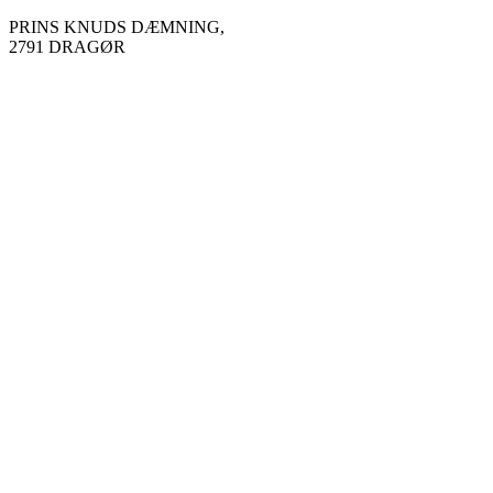
Videre
PRINS KNUDS DÆMNING,
til
2791 DRAGØR
indhold