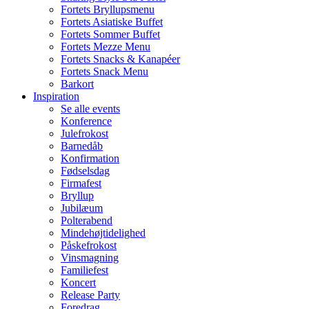
Fortets Bryllupsmenu
Fortets Asiatiske Buffet
Fortets Sommer Buffet
Fortets Mezze Menu
Fortets Snacks & Kanapéer
Fortets Snack Menu
Barkort
Inspiration
Se alle events
Konference
Julefrokost
Barnedåb
Konfirmation
Fødselsdag
Firmafest
Bryllup
Jubilæum
Polterabend
Mindehøjtidelighed
Påskefrokost
Vinsmagning
Familiefest
Koncert
Release Party
Foredrag