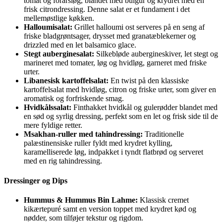
tomat og forårsløg, blandet med bulgur og krydret med en
frisk citrondressing. Denne salat er et fundament i det
mellemøstlige køkken.
Halloumisalat:
Grillet halloumi ost serveres på en seng af
friske bladgrøntsager, drysset med granatæblekerner og
drizzled med en let balsamico glace.
Stegt auberginesalat:
Silkebløde aubergineskiver, let stegt og
marineret med tomater, løg og hvidløg, garneret med friske
urter.
Libanesisk kartoffelsalat:
En twist på den klassiske
kartoffelsalat med hvidløg, citron og friske urter, som giver en
aromatisk og forfriskende smag.
Hvidkålssalat:
Finthakket hvidkål og gulerødder blandet med
en sød og syrlig dressing, perfekt som en let og frisk side til de
mere fyldige retter.
Msakhan-ruller med tahindressing:
Traditionelle
palæstinensiske ruller fyldt med krydret kylling,
karamelliserede løg, indpakket i tyndt flatbrød og serveret
med en rig tahindressing.
Dressinger og Dips
Hummus & Hummus Bin Lahme:
Klassisk cremet
kikærtepuré samt en version toppet med krydret kød og
nødder, som tilføjer tekstur og rigdom.