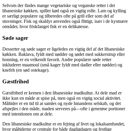
Selvom der findes mange vegetariske og veganske retter i det
libanesiske køkken, spiller kød også en vigtig rolle. Lam og kylling
er særligt populære og tilberedes ofte på grill eller som del af
stuvninger. Fisk og skaldyr anvendes også flittigt, især i de kystnære
områder, hvor friskfanget fisk er en delikatesse.
Søde sager
Desserter og søde sager er ligeledes en vigtig del af det libanesiske
køkken. Baklava, fyldt med nødder og sødet med sukkersirup eller
honning, er en velkendt favorit. Andre populære søde retter
inkluderer maamoul (små kager fyldt med dadler eller nødder) og
knefeh (en sød ostekage).
Gæstfrihed
Gæstfrihed er kernen i den libanesiske madkultur. At dele mad er
ikke kun en måde at spise på, men også en vigtig social aktivitet.
Måltider er en tid til at samles og nyde hinandens selskab, og det
afspejles i den måde, maden serveres på—ofte i generøse portioner
med intentionen om at dele.
Den libanesiske madkultur er en fejring af livet og lokalsamfundet,
hvor måltiderne er centrale for både dagligdagen og festlige