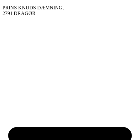
Videre
PRINS KNUDS DÆMNING,
til
2791 DRAGØR
indhold