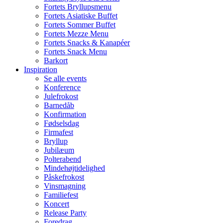
Fortets Bryllupsmenu
Fortets Asiatiske Buffet
Fortets Sommer Buffet
Fortets Mezze Menu
Fortets Snacks & Kanapéer
Fortets Snack Menu
Barkort
Inspiration
Se alle events
Konference
Julefrokost
Barnedåb
Konfirmation
Fødselsdag
Firmafest
Bryllup
Jubilæum
Polterabend
Mindehøjtidelighed
Påskefrokost
Vinsmagning
Familiefest
Koncert
Release Party
Foredrag