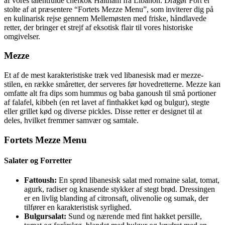
af vores talentfulde chefkok Haitham fra Libanon. Dragør Fort er
stolte af at præsentere “Fortets Mezze Menu”, som inviterer dig på
en kulinarisk rejse gennem Mellemøsten med friske, håndlavede
retter, der bringer et strejf af eksotisk flair til vores historiske
omgivelser.
Mezze
Et af de mest karakteristiske træk ved libanesisk mad er mezze-
stilen, en række småretter, der serveres før hovedretterne. Mezze kan
omfatte alt fra dips som hummus og baba ganoush til små portioner
af falafel, kibbeh (en ret lavet af finthakket kød og bulgur), stegte
eller grillet kød og diverse pickles. Disse retter er designet til at
deles, hvilket fremmer samvær og samtale.
Fortets Mezze Menu
Salater og Forretter
Fattoush:
En sprød libanesisk salat med romaine salat, tomat,
agurk, radiser og knasende stykker af stegt brød. Dressingen
er en livlig blanding af citronsaft, olivenolie og sumak, der
tilfører en karakteristisk syrlighed.
Bulgursalat:
Sund og nærende med fint hakket persille,