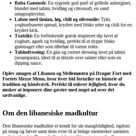
Baba Ganoush:
En rygende god puré af grillede auberginer,
blandet med tahini, hvidløg og citronsaft, en sand
smagsoplevelse.
Labne med timian, løg, chili og olivenolie:
Tykt,
yoghurtbaseret spread, krydret med friske urter og chili for en
krydret kick.
Tzatziki:
En forfriskende græsk inspireret dip lavet af
yoghurt, agurk og hvidløg, perfekt til at dyppe friske
grøntsager eller som tilbehør til varme retter.
Tahindressing:
En glat og cremet dressing lavet på tahini
(sesampasta), ideel til at drizzle over salater eller som en
dipping sauce.
Oplev smagen af Libanon og Mellemøsten på Dragør Fort med
Fortets Mezze Menu, hvor hver bid fortæller en historie af
tradition og håndværk. Perfekt til enhver lejlighed, hvor du
ønsker at imponere dine gæster med noget ud over det
sædvanlige.
Om den libanesiske madkultur
Den libanesiske madkultur er kendt for sin mangfoldighed, rigdom
på smag og farver samt dens evne til at bringe mennesker sammen