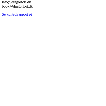
info@dragorfort.dk
book@dragorfort.dk
Se kontrolrapport på: