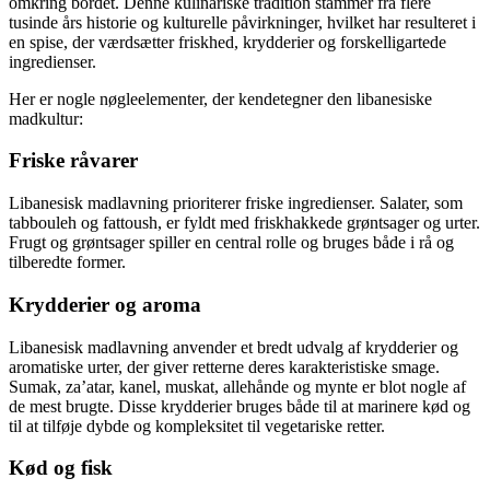
omkring bordet. Denne kulinariske tradition stammer fra flere
tusinde års historie og kulturelle påvirkninger, hvilket har resulteret i
en spise, der værdsætter friskhed, krydderier og forskelligartede
ingredienser.
Her er nogle nøgleelementer, der kendetegner den libanesiske
madkultur:
Friske råvarer
Libanesisk madlavning prioriterer friske ingredienser. Salater, som
tabbouleh og fattoush, er fyldt med friskhakkede grøntsager og urter.
Frugt og grøntsager spiller en central rolle og bruges både i rå og
tilberedte former.
Krydderier og aroma
Libanesisk madlavning anvender et bredt udvalg af krydderier og
aromatiske urter, der giver retterne deres karakteristiske smage.
Sumak, za’atar, kanel, muskat, allehånde og mynte er blot nogle af
de mest brugte. Disse krydderier bruges både til at marinere kød og
til at tilføje dybde og kompleksitet til vegetariske retter.
Kød og fisk