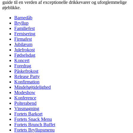
guide til en verden af exceptionelle drikkevarer og uforglemmelige
øjeblikke.
Barnedåb
Bryllup
Familiefest
Fernisering
Firmafest
Jubilæum
Julefrokost
Fødselsdag
Koncert
Foredrag
Påskefrokost
Release Party
Konfirmation
Mindehøjtidelighed
Modeshow
Konference
Polterabend
Vinsmagning
Fortets Barkort
Fortets Snack Menu
Fortets Brunch Buffet
Fortets Bryllupsmenu