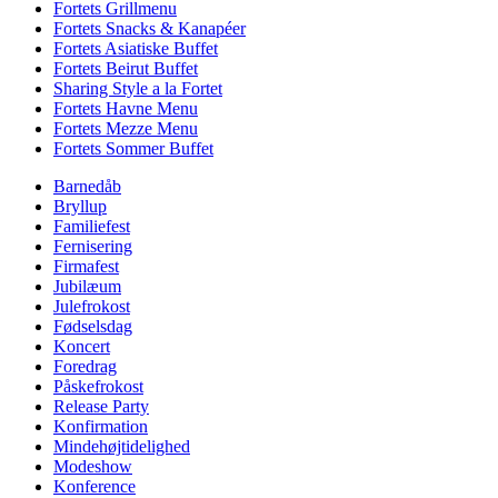
Fortets Grillmenu
Fortets Snacks & Kanapéer
Fortets Asiatiske Buffet
Fortets Beirut Buffet
Sharing Style a la Fortet
Fortets Havne Menu
Fortets Mezze Menu
Fortets Sommer Buffet
Barnedåb
Bryllup
Familiefest
Fernisering
Firmafest
Jubilæum
Julefrokost
Fødselsdag
Koncert
Foredrag
Påskefrokost
Release Party
Konfirmation
Mindehøjtidelighed
Modeshow
Konference