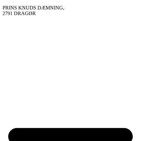
Videre
PRINS KNUDS DÆMNING,
til
2791 DRAGØR
indhold