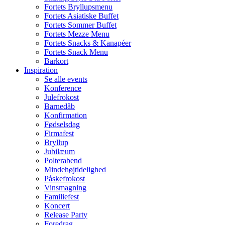
Fortets Bryllupsmenu
Fortets Asiatiske Buffet
Fortets Sommer Buffet
Fortets Mezze Menu
Fortets Snacks & Kanapéer
Fortets Snack Menu
Barkort
Inspiration
Se alle events
Konference
Julefrokost
Barnedåb
Konfirmation
Fødselsdag
Firmafest
Bryllup
Jubilæum
Polterabend
Mindehøjtidelighed
Påskefrokost
Vinsmagning
Familiefest
Koncert
Release Party
Foredrag