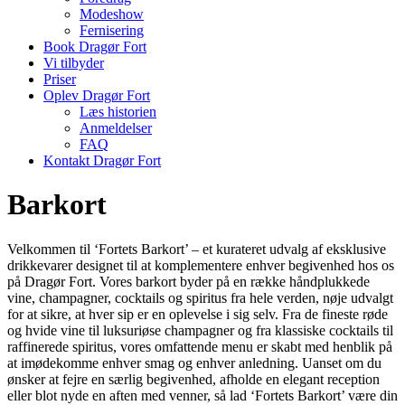
Modeshow
Fernisering
Book Dragør Fort
Vi tilbyder
Priser
Oplev Dragør Fort
Læs historien
Anmeldelser
FAQ
Kontakt Dragør Fort
Barkort
Velkommen til ‘Fortets Barkort’ – et kurateret udvalg af eksklusive
drikkevarer designet til at komplementere enhver begivenhed hos os
på Dragør Fort. Vores barkort byder på en række håndplukkede
vine, champagner, cocktails og spiritus fra hele verden, nøje udvalgt
for at sikre, at hver sip er en oplevelse i sig selv. Fra de fineste røde
og hvide vine til luksuriøse champagner og fra klassiske cocktails til
raffinerede spiritus, vores omfattende menu er skabt med henblik på
at imødekomme enhver smag og enhver anledning. Uanset om du
ønsker at fejre en særlig begivenhed, afholde en elegant reception
eller blot nyde en aften med venner, så lad ‘Fortets Barkort’ være din